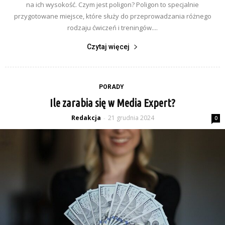
na ich wysokość. Czym jest poligon? Poligon to specjalnie
przygotowane miejsce, które służy do przeprowadzania różnego
rodzaju ćwiczeń i treningów....
Czytaj więcej
PORADY
Ile zarabia się w Media Expert?
Redakcja
21 grudnia 2024
-
0