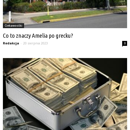
Ciekawostki
Co to znaczy Amelia po grecku?
Redakcja
-
20 sierpnia 2023
0