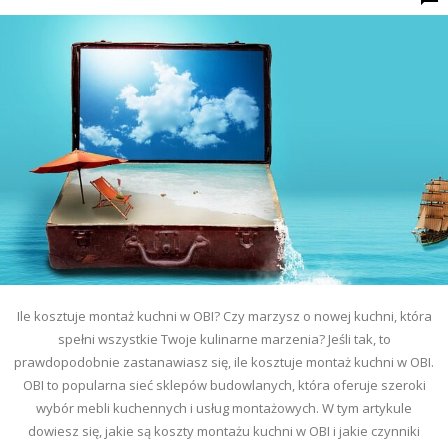
Ile kosztuje montaż kuchni w OBI? Czy marzysz o nowej kuchni, która
spełni wszystkie Twoje kulinarne marzenia? Jeśli tak, to
prawdopodobnie zastanawiasz się, ile kosztuje montaż kuchni w OBI.
OBI to popularna sieć sklepów budowlanych, która oferuje szeroki
wybór mebli kuchennych i usług montażowych. W tym artykule
dowiesz się, jakie są koszty montażu kuchni w OBI i jakie czynniki