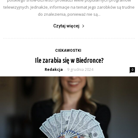
telewizyjnych. Jednakże, informacje na temat jego zarobków są trudne
do znalezienia, ponieważ nie są...
Czytaj więcej
CIEKAWOSTKI
Ile zarabia się w Biedronce?
Redakcja
9 grudnia 2024
-
0