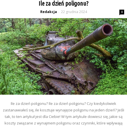
Ile za dzień poligonu?
Redakcja
22 grudnia 2024
-
0
Ile za dzień poligonu? Ile za dzień poligonu? Czy kiedykolwiek
zastanawiałeś się, ile kosztuje wynajęcie poligonu na jeden dzień? Jeśli
tak, to ten artykuł jest dla Ciebie! W tym artykule dowiesz się, jakie są
koszty związane z wynajmem poligonu oraz czynniki, które wpływają