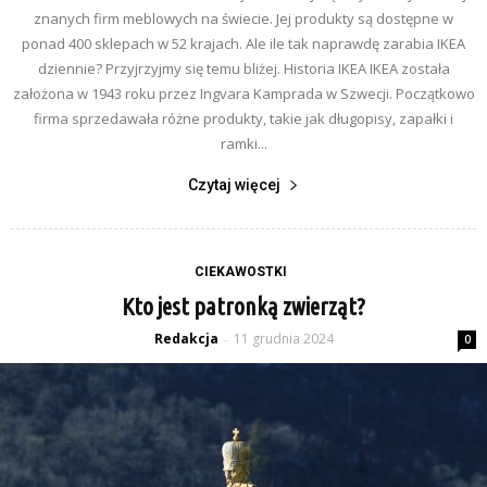
znanych firm meblowych na świecie. Jej produkty są dostępne w
ponad 400 sklepach w 52 krajach. Ale ile tak naprawdę zarabia IKEA
dziennie? Przyjrzyjmy się temu bliżej. Historia IKEA IKEA została
założona w 1943 roku przez Ingvara Kamprada w Szwecji. Początkowo
firma sprzedawała różne produkty, takie jak długopisy, zapałki i
ramki...
Czytaj więcej
CIEKAWOSTKI
Kto jest patronką zwierząt?
Redakcja
11 grudnia 2024
-
0