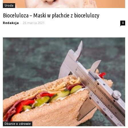
Uroda
Bioceluloza – Maski w płachcie z biocelulozy
Redakcja
-
26 marca 2021
0
Dbanie o zdrowie