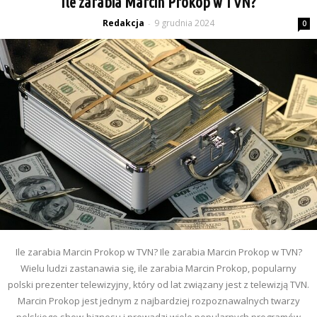
Ile zarabia Marcin Prokop w TVN?
Redakcja
9 grudnia 2024
-
0
Ile zarabia Marcin Prokop w TVN? Ile zarabia Marcin Prokop w TVN?
Wielu ludzi zastanawia się, ile zarabia Marcin Prokop, popularny
polski prezenter telewizyjny, który od lat związany jest z telewizją TVN.
Marcin Prokop jest jednym z najbardziej rozpoznawalnych twarzy
polskiego show-biznesu i prowadzi wiele popularnych programów