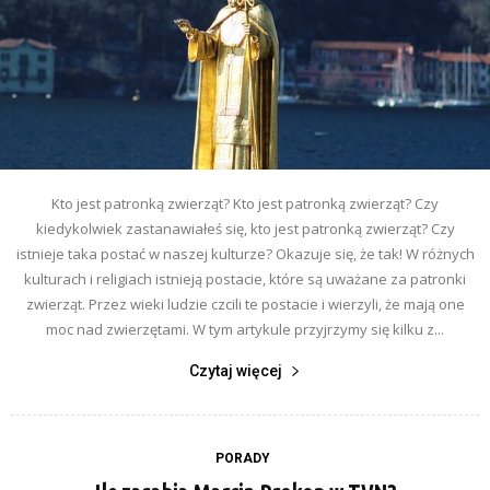
Kto jest patronką zwierząt? Kto jest patronką zwierząt? Czy
kiedykolwiek zastanawiałeś się, kto jest patronką zwierząt? Czy
istnieje taka postać w naszej kulturze? Okazuje się, że tak! W różnych
kulturach i religiach istnieją postacie, które są uważane za patronki
zwierząt. Przez wieki ludzie czcili te postacie i wierzyli, że mają one
moc nad zwierzętami. W tym artykule przyjrzymy się kilku z...
Czytaj więcej
PORADY