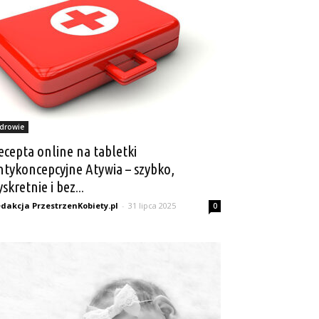
drowie
ecepta online na tabletki
ntykoncepcyjne Atywia – szybko,
skretnie i bez...
dakcja PrzestrzenKobiety.pl
-
31 lipca 2025
0