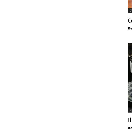
B
C
Re
C
I
Re