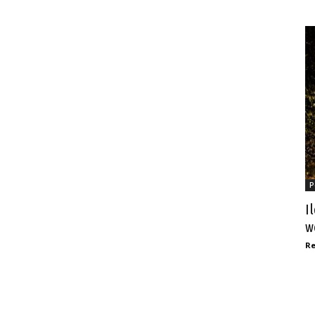
P
I
w
Re