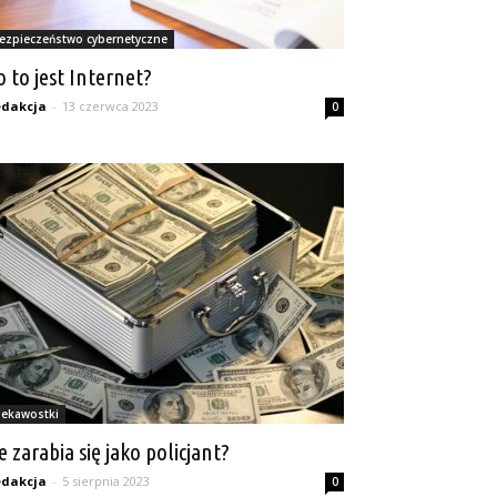
ezpieczeństwo cybernetyczne
o to jest Internet?
dakcja
-
13 czerwca 2023
0
iekawostki
le zarabia się jako policjant?
dakcja
-
5 sierpnia 2023
0