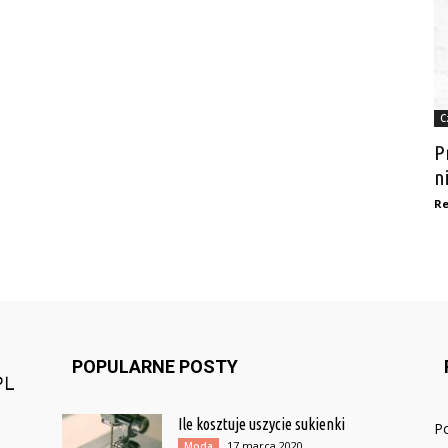
C
P
n
Re
POPULARNE POSTY
Ile kosztuje uszycie sukienki
P
17 marca 2020
Moda