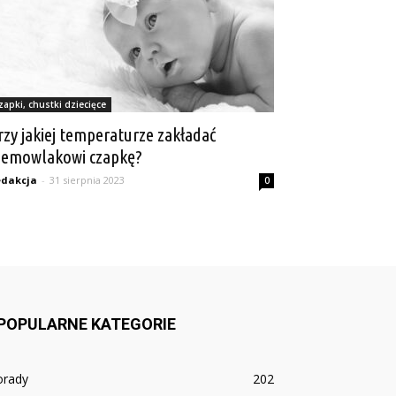
zapki, chustki dziecięce
rzy jakiej temperaturze zakładać
iemowlakowi czapkę?
dakcja
-
31 sierpnia 2023
0
POPULARNE KATEGORIE
orady
202