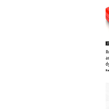
Z
R
a
dy
Re