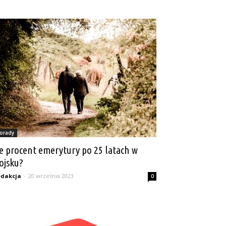
orady
le procent emerytury po 25 latach w
ojsku?
dakcja
-
20 września 2023
0