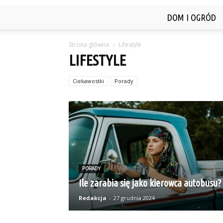
DOM I OGRÓD
Strona główna
Lifestyle
LIFESTYLE
Ciekawostki
Porady
PORADY
Ile zarabia się jako kierowca autobusu?
Redakcja
-
27 grudnia 2024