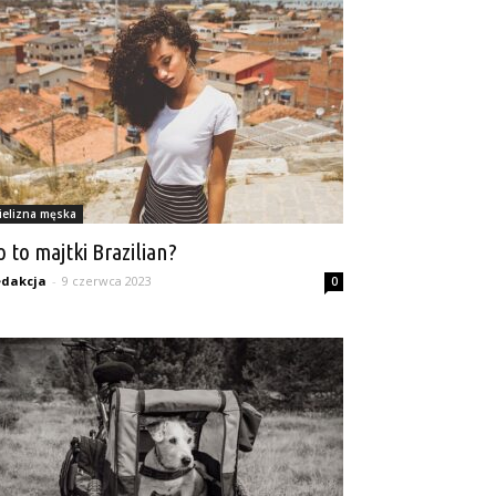
ielizna męska
o to majtki Brazilian?
dakcja
-
9 czerwca 2023
0