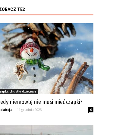
ZOBACZ TEŻ
zapki, chustki dziecięce
iedy niemowlę nie musi mieć czapki?
dakcja
-
11 grudnia 2023
0