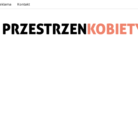
eklama
Kontakt
PrzestrzenKobiety.pl