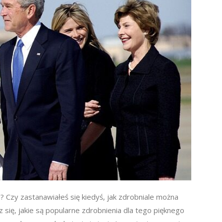
a? Czy zastanawiałeś się kiedyś, jak zdrobniale można
się, jakie są popularne zdrobnienia dla tego pięknego