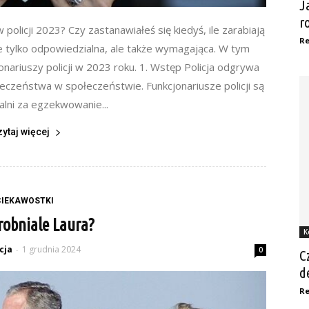
J
r
 w policji 2023? Czy zastanawiałeś się kiedyś, ile zarabiają
Re
 nie tylko odpowiedzialna, ale także wymagająca. W tym
jonariuszy policji w 2023 roku. 1. Wstęp Policja odgrywa
eczeństwa w społeczeństwie. Funkcjonariusze policji są
lni za egzekwowanie...
zytaj więcej
CIEKAWOSTKI
robniale Laura?
K
cja
1 grudnia 2024
-
0
C
d
Re