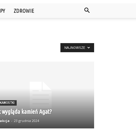
PY
ZDROWIE
NAJNOWSZE
EKAWOSTKI
k wygląda kamień Agat?
akcja
-
23 grudnia 2024