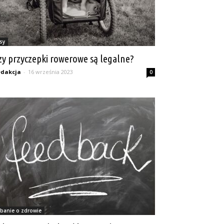
sy
zy przyczepki rowerowe są legalne?
dakcja
-
16 września 2023
0
banie o zdrowie