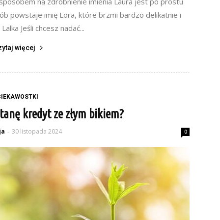
 sposobem na zdrobnienie imienia Laura jest po prostu
b powstaje imię Lora, które brzmi bardzo delikatnie i
Lalka Jeśli chcesz nadać...
zytaj więcej
CIEKAWOSTKI
anę kredyt ze złym bikiem?
ja
30 listopada 2024
-
0