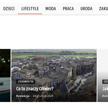
DZIECI
LIFESTYLE
MODA
PRACA
URODA
ZAKU
CIEKAWOSTKI
CI
Co to znaczy Oliwier?
Ja
Redakcja
-
24 grudnia 2024
Red