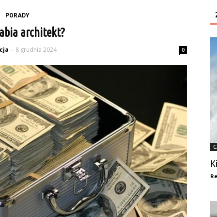
PORADY
rabia architekt?
cja
8 grudnia 2024
-
0
C
K
Re