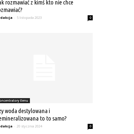
ak rozmawiać z kimś kto nie chce
ozmawiać?
dakcja
-
5 listopada 2023
0
oncentratory tlenu
zy woda destylowana i
emineralizowana to to samo?
dakcja
-
20 stycznia 2024
0