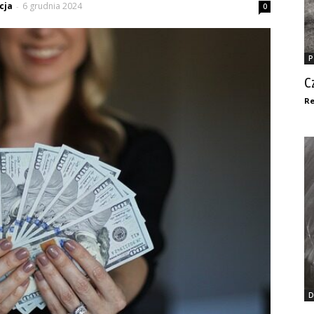
cja
6 grudnia 2024
-
0
P
C
Re
D