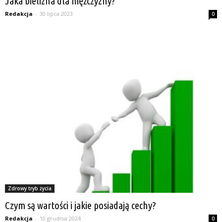
Jaka bielizna dla mężczyzny?
Redakcja
-
30 lipca 2023
0
Zdrowy tryb życia
Czym są wartości i jakie posiadają cechy?
Redakcja
-
10 grudnia 2024
0