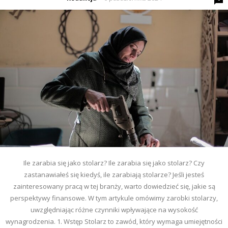
Ile zarabia się jako stolarz? Ile zarabia się jako stolarz? Czy
zastanawiałeś się kiedyś, ile zarabiają stolarze? Jeśli jesteś
zainteresowany pracą w tej branży, warto dowiedzieć się, jakie są
perspektywy finansowe. W tym artykule omówimy zarobki stolarzy,
uwzględniając różne czynniki wpływające na wysokość
wynagrodzenia. 1. Wstęp Stolarz to zawód, który wymaga umiejętności