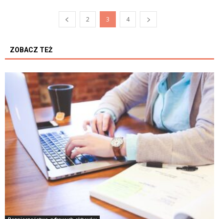
2
3
4
ZOBACZ TEŻ