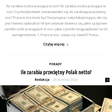
Ile zarabia osoba pracująca w zoo? Ile zarabia osoba pracująca w
zoo? Czy kiedykolwiek zastanawiałeś się, ile zarabiają pracownicy
zoo? Praca w zoo może być fascynująca i satysfakcjonująca, ale czy
jest również opłacalna? W tym artykule dowiesz się, jakie są typowe
zarobki osób pracujących w zoo i jakie czynniki mogą wpływać na ich
wynagrodzenie. 1. Praca w zoo - pasja czy zawód? Praca...
Czytaj więcej
PORADY
Ile zarabia przeciętny Polak netto?
Redakcja
26 września 2024
-
0