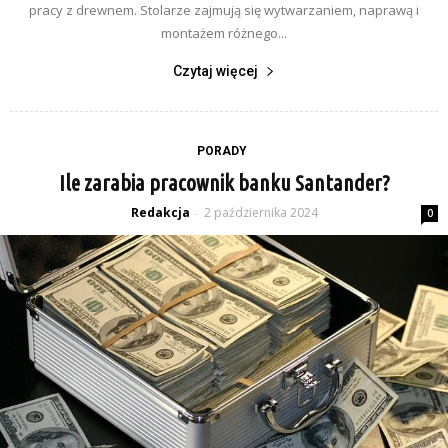
pracy z drewnem. Stolarze zajmują się wytwarzaniem, naprawą i
montażem różnego...
Czytaj więcej
PORADY
Ile zarabia pracownik banku Santander?
Redakcja
2 października 2024
-
0