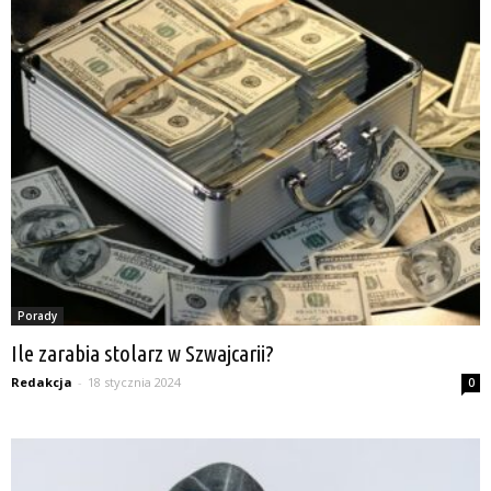
Porady
Ile zarabia stolarz w Szwajcarii?
Redakcja
-
18 stycznia 2024
0