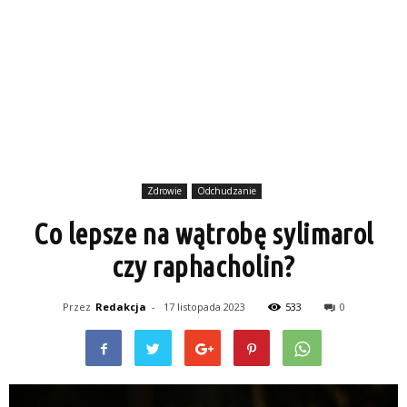
Zdrowie
Odchudzanie
Co lepsze na wątrobę sylimarol
czy raphacholin?
Przez
Redakcja
-
17 listopada 2023
533
0