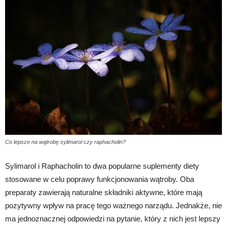
Co lepsze na wątrobę sylimarol czy raphacholin?
Sylimarol i Raphacholin to dwa popularne suplementy diety
stosowane w celu poprawy funkcjonowania wątroby. Oba
preparaty zawierają naturalne składniki aktywne, które mają
pozytywny wpływ na pracę tego ważnego narządu. Jednakże, nie
ma jednoznacznej odpowiedzi na pytanie, który z nich jest lepszy