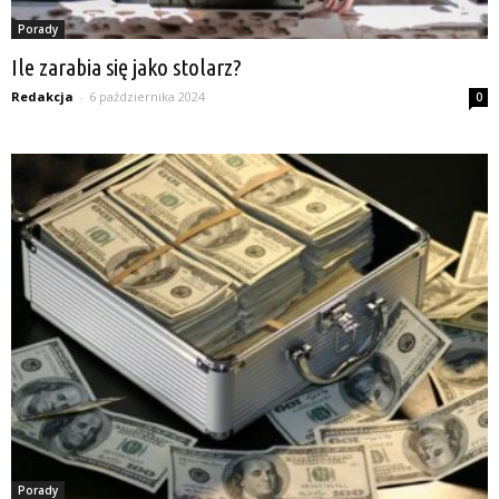
Porady
Ile zarabia się jako stolarz?
Redakcja
-
6 października 2024
0
Porady