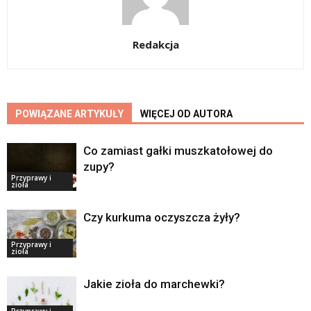
Redakcja
POWIĄZANE ARTYKUŁY
WIĘCEJ OD AUTORA
Co zamiast gałki muszkatołowej do
zupy?
Przyprawy i
zioła
Czy kurkuma oczyszcza żyły?
Przyprawy i
zioła
Jakie zioła do marchewki?