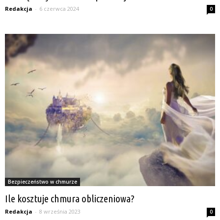
Redakcja
-
6 czerwca 2024
0
Bezpieczeństwo w chmurze
Ile kosztuje chmura obliczeniowa?
Redakcja
-
8 września 2023
0