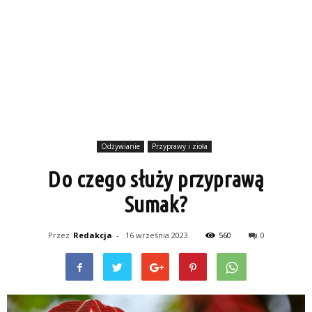
Odżywianie
Przyprawy i zioła
Do czego służy przyprawą
Sumak?
Przez
Redakcja
-
16 września 2023
560
0