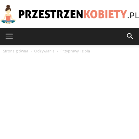
PrzestrzenKobiety.pl
Strona główna
Odżywianie
Przyprawy i zioła