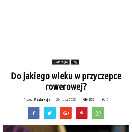
Zwierzęta
Psy
Do jakiego wieku w przyczepce
rowerowej?
Przez
Redakcja
-
29 lipca 2023
590
0