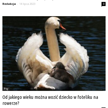
Redakcja
-
14 lipca 2023
0
Psy
Od jakiego wieku można wozić dziecko w foteliku na
rowerze?