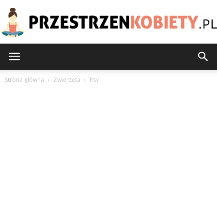
PrzestrzenKobiety.pl
Strona główna
Zwierzęta
Psy