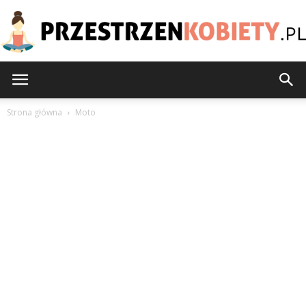
PrzestrzenKobiety.pl
Strona główna
Moto