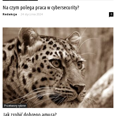
Na czym polega praca w cybersecurity?
Redakcja
-
24 stycznia 2024
0
Przetwory rybne
Jak zrobić dobrego amura?