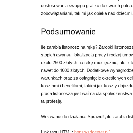
dostosowania swojego grafiku do swoich potrze
zobowiązaniami, takimi jak opieka nad dziećmi.
Podsumowanie
Ile zarabia listonosz na rękę? Zarobki listonos
stopień awansu, lokalizacja pracy i rodzaj um
około 2500 złotych na rękę miesięcznie, ale l
nawet do 4000 złotych. Dodatkowe wynagrodz
warunkach oraz za osiągnięcie określonych cel
kosztami i benefitami, takimi jak koszty doja
praca listonosza jest ważna dla społeczeństwa
tą profesją.
Wezwanie do działania: Sprawdź, ile zarabia lis
Link tagu HTML:
https://sdcenter.pl/