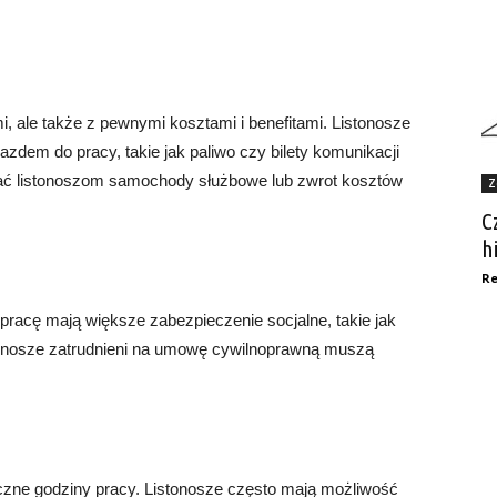
mi, ale także z pewnymi kosztami i benefitami. Listonosze
dem do pracy, takie jak paliwo czy bilety komunikacji
iać listonoszom samochody służbowe lub zwrot kosztów
Z
C
h
Re
racę mają większe zabezpieczenie socjalne, takie jak
tonosze zatrudnieni na umowę cywilnoprawną muszą
yczne godziny pracy. Listonosze często mają możliwość