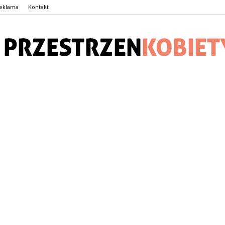
eklama
Kontakt
PrzestrzenKobiety.pl