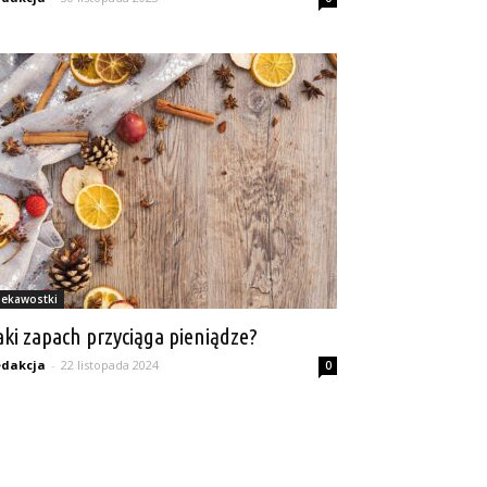
iekawostki
aki zapach przyciąga pieniądze?
dakcja
-
22 listopada 2024
0