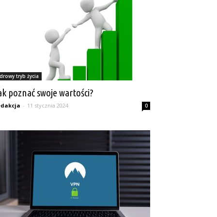
drowy tryb życia
ak poznać swoje wartości?
dakcja
-
11 stycznia 2024
0