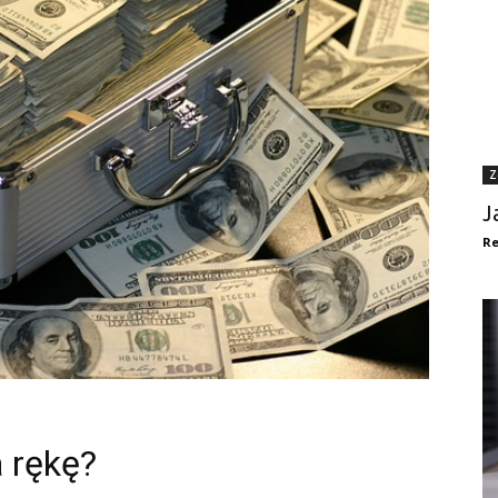
Z
J
Re
a rękę?