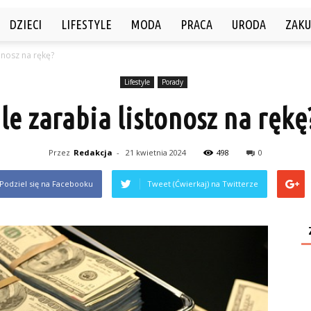
DZIECI
LIFESTYLE
MODA
PRACA
URODA
ZAKU
tonosz na rękę?
Lifestyle
Porady
Ile zarabia listonosz na rękę
Przez
Redakcja
-
21 kwietnia 2024
498
0
Podziel się na Facebooku
Tweet (Ćwierkaj) na Twitterze