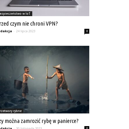
ezpieczeństwo w IoT
rzed czym nie chroni VPN?
dakcja
-
24 lipca 2023
0
rzetwory rybne
zy można zamrozić rybę w panierce?
dakcja
-
30 listopada 2023
0