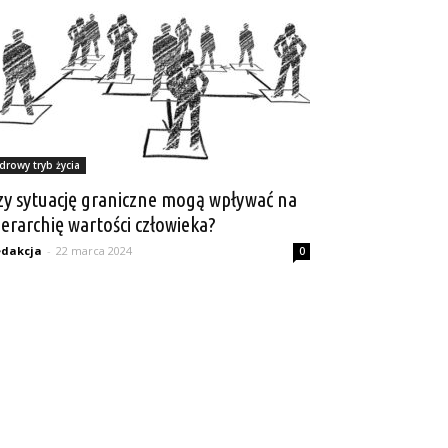
drowy tryb życia
zy sytuację graniczne mogą wpływać na
ierarchię wartości człowieka?
dakcja
-
22 marca 2024
0