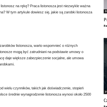
a listonosz na rękę? Praca listonosza jest niezwykle ważna
B
na? W tym artykule dowiesz się, jakie są zarobki listonosza
P
Re
zarobków listonosza, warto wspomnieć o różnych
stonosze mogą być zatrudniani na podstawie umowy o
cę daje większe zabezpieczenie socjalne, ale umowa
arobkami.
 wielu czynników, takich jak doświadczenie, stopień
P
olsce średnie wynagrodzenie listonosza wynosi około 2500
C
Re