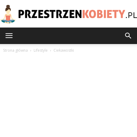
PrzestrzenKobiety.pl
Strona główna
Lifestyle
Ciekawostki