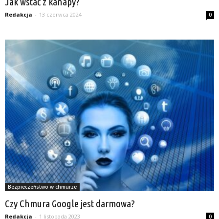
Jak wstać z kanapy?
Redakcja
-
13 czerwca 2024
0
Bezpieczeństwo w chmurze
Czy Chmura Google jest darmowa?
Redakcja
-
1 listopada 2023
0