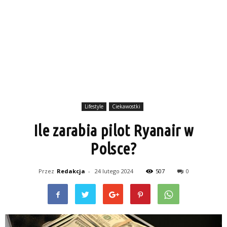
Lifestyle
Ciekawostki
Ile zarabia pilot Ryanair w
Polsce?
Przez
Redakcja
-
24 lutego 2024
507
0