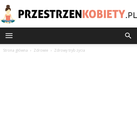
PrzestrzenKobiety.pl
Strona główna
Zdrowie
Zdrowy tryb życia