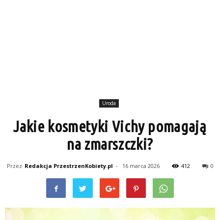
Uroda
Jakie kosmetyki Vichy pomagają
na zmarszczki?
Przez
Redakcja PrzestrzenKobiety.pl
-
16 marca 2026
412
0