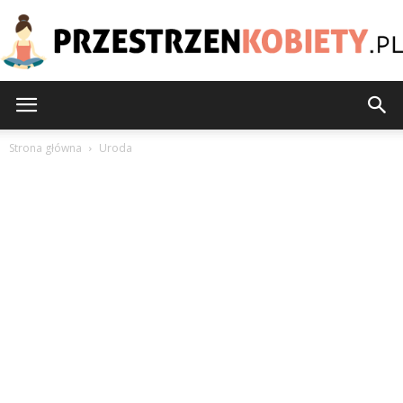
PrzestrzenKobiety.pl
Strona główna
Uroda