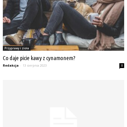
Przyprawy i zioła
Co daje picie kawy z cynamonem?
Redakcja
-
13 sierpnia 2023
0