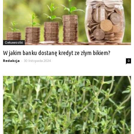
Ciekawostki
W jakim banku dostanę kredyt ze złym bikiem?
Redakcja
-
30 listopada 2024
0