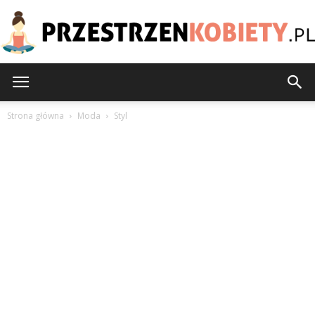
PrzestrzenKobiety.pl
Strona główna
Moda
Styl