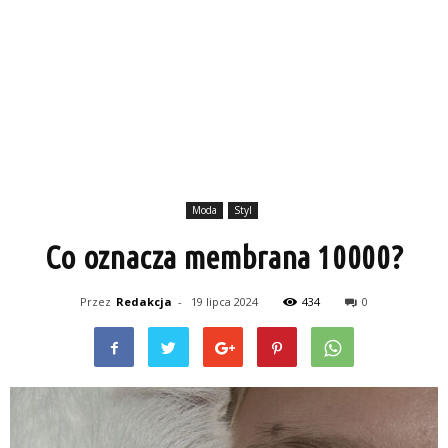
Moda
Styl
Co oznacza membrana 10000?
Przez
Redakcja
-
19 lipca 2024
434
0