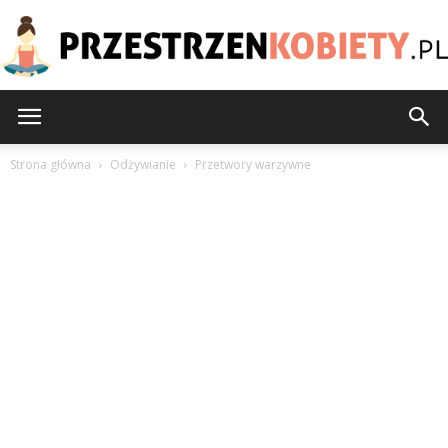
PrzestrzenKobiety.pl
Strona główna
Odżywianie
Przetwory warzywne