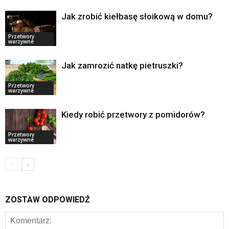
Jak zrobić kiełbasę słoikową w domu?
Przetwory
warzywne
Jak zamrozić natkę pietruszki?
Przetwory
warzywne
Kiedy robić przetwory z pomidorów?
Przetwory
warzywne
ZOSTAW ODPOWIEDŹ