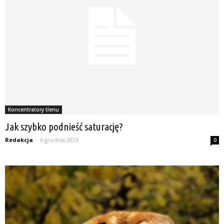
Koncentratory tlenu
Jak szybko podnieść saturację?
Redakcja
-
6 grudnia 2023
0