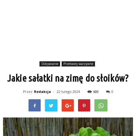
Odżywianie
Przetwory warzywne
Jakie sałatki na zimę do słoików?
Przez
Redakcja
-
22 lutego 2024
600
0